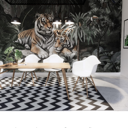
Search
for: