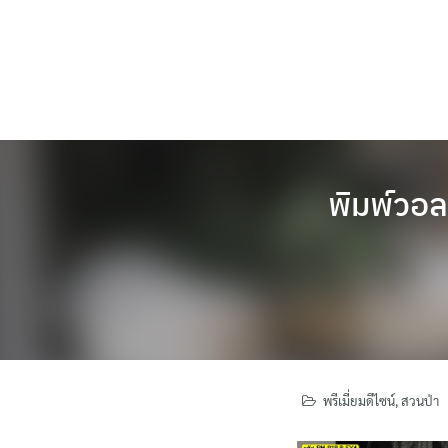
Skip
to
content
พิมพ์วอล
พรีเมี่ยมดีไซน์
,
สวนป่า