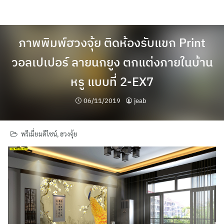
Skip
to
content
ภาพพิมพ์ฮวงจุ้ย ติดห้องรับแขก Print
วอลเปเปอร์ ลายนกยูง ตกแต่งภายในบ้าน
หรู แบบที่ 2-EX7
06/11/2019
jeab
พรีเมี่ยมดีไซน์
,
ฮวงจุ้ย