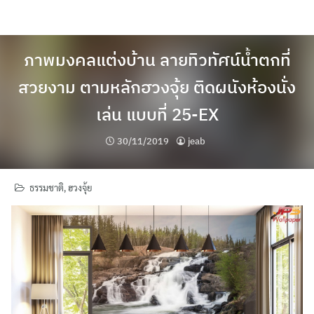
Skip
to
content
ภาพมงคลแต่งบ้าน ลายทิวทัศน์น้ำตกที่
สวยงาม ตามหลักฮวงจุ้ย ติดผนังห้องนั่ง
เล่น แบบที่ 25-EX
30/11/2019
jeab
ธรรมชาติ
,
ฮวงจุ้ย