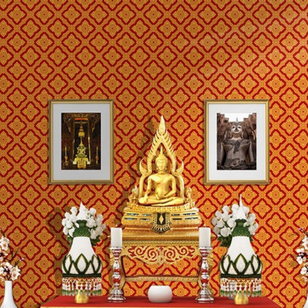
Search
for: