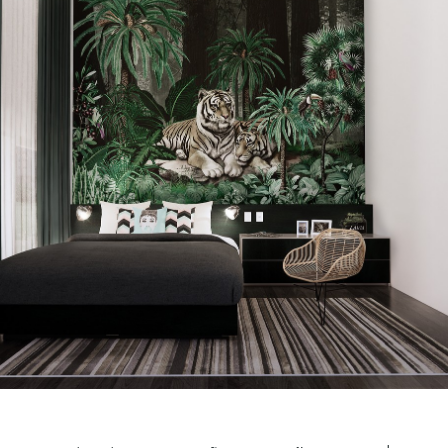
Search
for: