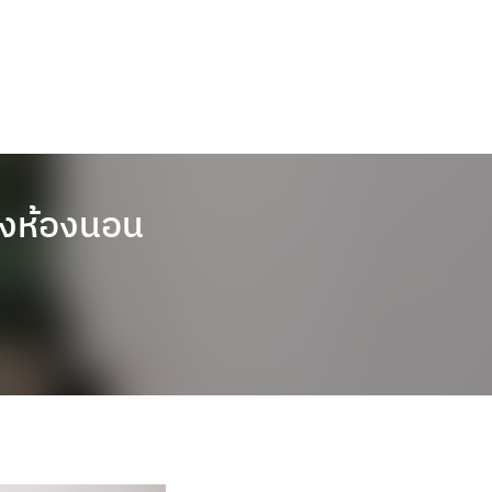
นังห้องนอน