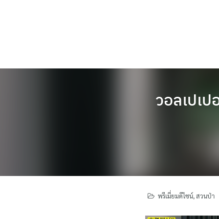
Skip
to
content
วอลเปเปอร
พรีเมี่ยมดีไซน์
,
สวนป่า