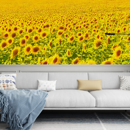
Search
for: