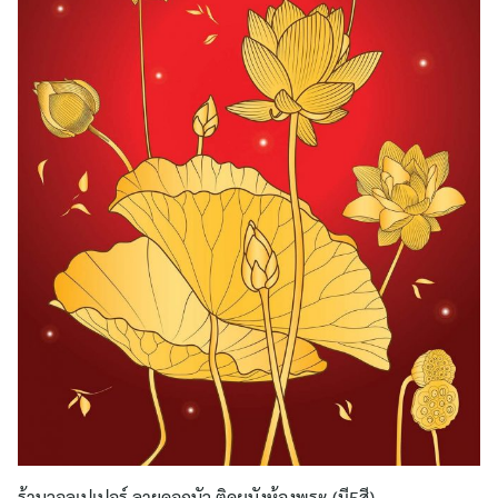
ร้านวอลเปเปอร์ ลายดอกบัว ติดผนังห้องพระ (มี5สี)