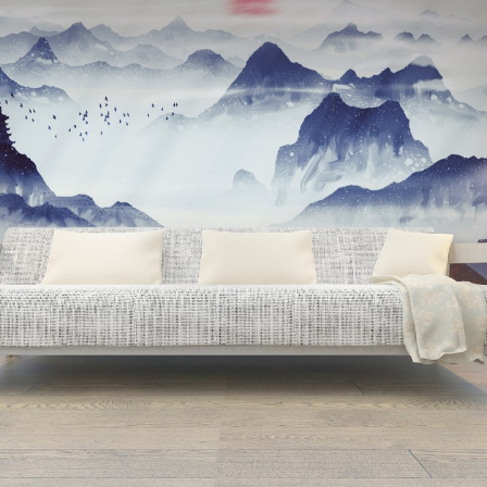
Search
for: