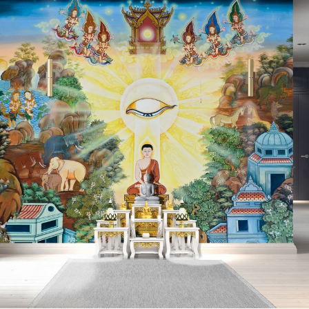
Search
for: