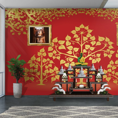
Search
for: