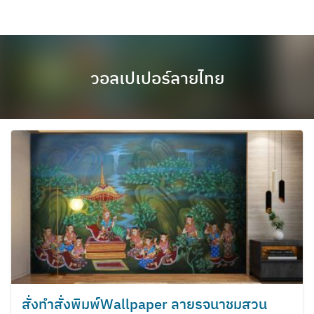
Skip
to
content
วอลเปเปอร์ลายไทย
สั่งทำสั่งพิมพ์Wallpaper ลายรจนาชมสวน