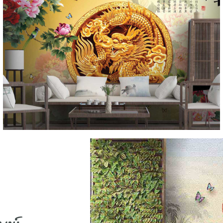
ม้ามงคล