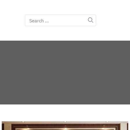
Search
for: