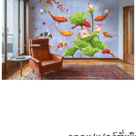
มังกร