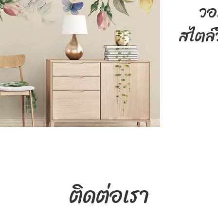
Search
for: